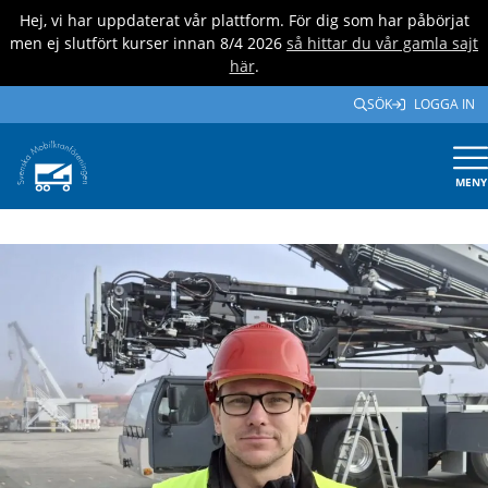
Hej, vi har uppdaterat vår plattform. För dig som har påbörjat
men ej slutfört kurser innan 8/4 2026
så hittar du vår gamla sajt
här
.
SÖK
LOGGA IN
MENY