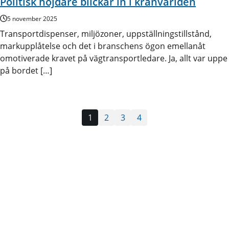
Politisk höjdare blickar in i kranvärlden
5 november 2025
Transportdispenser, miljözoner, uppställningstillstånd,
markupplåtelse och det i branschens ögon emellanåt
omotiverade kravet på vägtransportledare. Ja, allt var uppe
på bordet […]
1
2
3
4