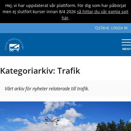
Hej, vi har uppdaterat vår plattform. För dig som har påbörjat
men ej slutfört kurser innan 8/4 2026
så hittar du vår gamla sajt
här
.
SÖK
LOGGA IN
MENY
Kategoriarkiv: Trafik
Vårt arkiv för nyheter relaterade till trafik.