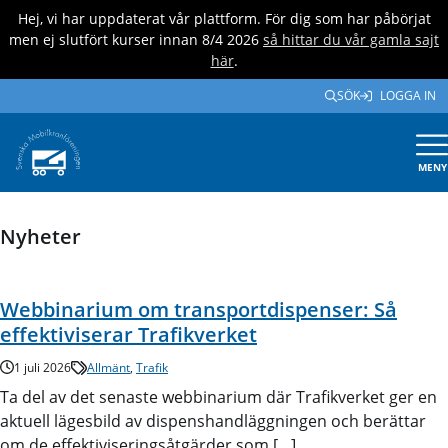
Hej, vi har uppdaterat vår plattform. För dig som har påbörjat
men ej slutfört kurser innan 8/4 2026
så hittar du vår gamla sajt
här
.
SÖK
LOGGA IN
MENY
Nyheter
Webbinarium om transportdispenser: Så
effektiviserar Trafikverket
1 juli 2026
Allmänt
,
Trafik
Ta del av det senaste webbinarium där Trafikverket ger en
aktuell lägesbild av dispenshandläggningen och berättar
om de effektiviseringsåtgärder som […]