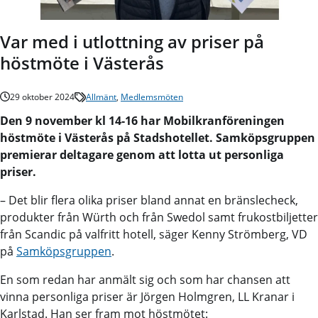
Var med i utlottning av priser på
höstmöte i Västerås
29 oktober 2024
Allmänt
,
Medlemsmöten
Den 9 november kl 14-16 har Mobilkranföreningen
höstmöte i Västerås på Stadshotellet. Samköpsgruppen
premierar deltagare genom att lotta ut personliga
priser.
– Det blir flera olika priser bland annat en bränslecheck,
produkter från Würth och från Swedol samt frukostbiljetter
från Scandic på valfritt hotell, säger Kenny Strömberg, VD
på
Samköpsgruppen
.
En som redan har anmält sig och som har chansen att
vinna personliga priser är Jörgen Holmgren, LL Kranar i
Karlstad. Han ser fram mot höstmötet: