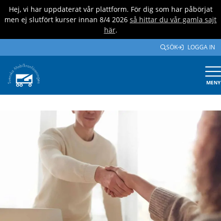
Hej, vi har uppdaterat vår plattform. För dig som har påbörjat
men ej slutfört kurser innan 8/4 2026
så hittar du vår gamla sajt
här
.
SÖK
LOGGA IN
MENY