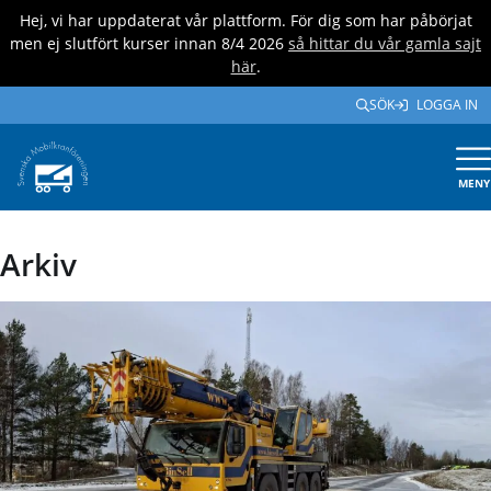
Hej, vi har uppdaterat vår plattform. För dig som har påbörjat
men ej slutfört kurser innan 8/4 2026
så hittar du vår gamla sajt
här
.
SÖK
LOGGA IN
MENY
Arkiv