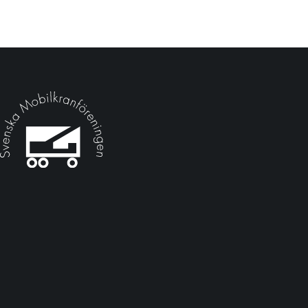
Kontakta oss
Mattias Josefsson, kanslichef, Telefon:
0701-44 36 11
Carina Sköld, administration/utbildning, Telefon:
0706-57
19 73
Epost:
info@mobilkranforeningen.se
Besök oss
Drottninggatan 32