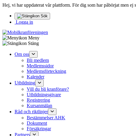
Hej, vi har uppdaterat vår plattform. För dig som har påbörjat men ej 
Sök
Logga in
Meny
Hoppa
Stäng
till
innehåll
Om oss
Bli medlem
Medlemssidor
Medlemsförteckning
Kalender
Utbildning
Vill du bli kranförare?
Utbildningsgivare
Registrering
Kursanmälan
Råd och riktlinjer
Bestämmelser AHK
Dokument
Försäkringar
Partners